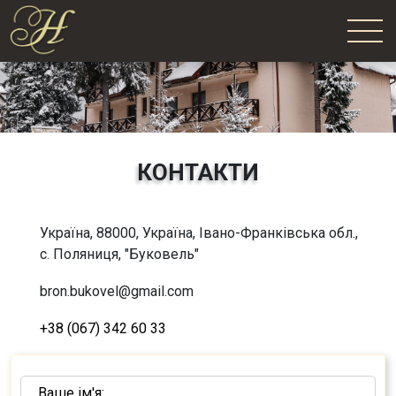
Про готель
Номери
Ресторан
КОНТАКТИ
Контакти
Забронювати
Україна, 88000, Україна, Івано-Франківська обл.,
с. Поляниця, "Буковель"
bron.bukovel@gmail.com
+38 (067) 342 60 33
Ваше ім'я: