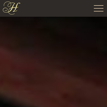
Про готель
Номери
Ресторан
Контакти
Забронювати